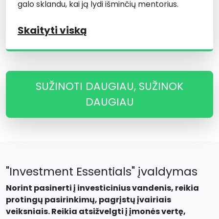
galo sklandu, kai ją lydi išminčių mentorius.
Skaityti viską
SUŽINOTI DAUGIAU, SUŽINOK
DAUGIAU
"Investment Essentials" įvaldymas
Norint pasinerti į investicinius vandenis, reikia
protingų pasirinkimų, pagrįstų įvairiais
veiksniais. Reikia atsižvelgti į įmonės vertę,