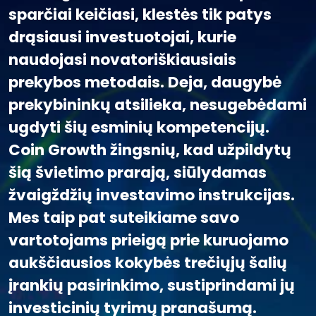
sparčiai keičiasi, klestės tik patys
drąsiausi investuotojai, kurie
naudojasi novatoriškiausiais
prekybos metodais. Deja, daugybė
prekybininkų atsilieka, nesugebėdami
ugdyti šių esminių kompetencijų.
Coin Growth žingsnių, kad užpildytų
šią švietimo prarają, siūlydamas
žvaigždžių investavimo instrukcijas.
Mes taip pat suteikiame savo
vartotojams prieigą prie kuruojamo
aukščiausios kokybės trečiųjų šalių
įrankių pasirinkimo, sustiprindami jų
investicinių tyrimų pranašumą.