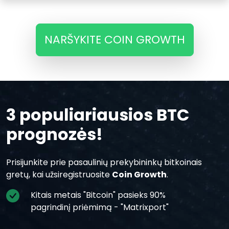
NARŠYKITE COIN GROWTH
3 populiariausios BTC
prognozės!
Prisijunkite prie pasaulinių prekybininkų bitkoinais
gretų, kai užsiregistruosite
Coin Growth
.
Kitais metais "Bitcoin" pasieks 90%
pagrindinį priėmimą - "Matrixport"