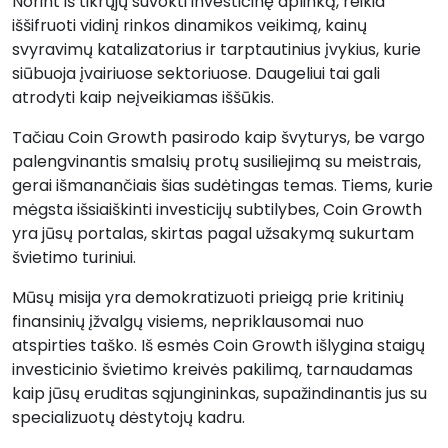
Norint iš tikrųjų suvokti investicinę aplinką, reikia
iššifruoti vidinį rinkos dinamikos veikimą, kainų
svyravimų katalizatorius ir tarptautinius įvykius, kurie
siūbuoja įvairiuose sektoriuose. Daugeliui tai gali
atrodyti kaip neįveikiamas iššūkis.
Tačiau Coin Growth pasirodo kaip švyturys, be vargo
palengvinantis smalsių protų susiliejimą su meistrais,
gerai išmanančiais šias sudėtingas temas. Tiems, kurie
mėgsta išsiaiškinti investicijų subtilybes, Coin Growth
yra jūsų portalas, skirtas pagal užsakymą sukurtam
švietimo turiniui.
Mūsų misija yra demokratizuoti prieigą prie kritinių
finansinių įžvalgų visiems, nepriklausomai nuo
atspirties taško. Iš esmės Coin Growth išlygina staigų
investicinio švietimo kreivės pakilimą, tarnaudamas
kaip jūsų eruditas sąjungininkas, supažindinantis jus su
specializuotų dėstytojų kadru.