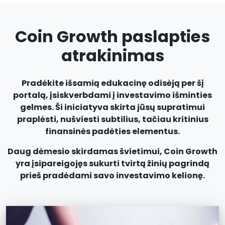
Coin Growth paslapties
atrakinimas
Pradėkite išsamią edukacinę odisėją per šį
portalą, įsiskverbdami į investavimo išminties
gelmes. Ši iniciatyva skirta jūsų supratimui
praplėsti, nušviesti subtilius, tačiau kritinius
finansinės padėties elementus.
Daug dėmesio skirdamas švietimui, Coin Growth
yra įsipareigojęs sukurti tvirtą žinių pagrindą
prieš pradėdami savo investavimo kelionę.