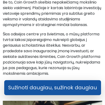
Be to, Coin Growth skelbia nepakeičiamą mokslinio
siekio vaidmenį. Plačioje ir kartais labirintoje investicijų
vietovėje sprendimų priėmimas yra subtilus greito
veiksmo ir valandų atsidavimo studijiniams
apmąstymams ir strateginei minčiai balansas.
Šios odisėjos centre yra švietimas, o mūsų platforma
tvirtai laikosi įsipareigojimo nukreipti globėjus į
geriausius scholastinius išteklius. Nesvarbu, ar
pradedate savo inauguracinę įmonę investuoti, ar
siekiate aukštesnės išminties, Coin Growth platforma
pozicionuoja save kaip jūsų navigatorių, nukreipdama
jus pas pedagogus, kurie rezonuoja su jūsų
mokslinėmis ambicijomis.
Sužinoti daugiau, sužinok daugiau