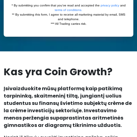
Kas yra Coin Growth?
Įsivaizduokite mūsų platformą kaip patikimą
tarpininką, skaitmeninį tiltą, jungiantį uolius
studentus su finansų švietimo subjektų crème de
la crème investicijų sektoriuje. Investavimo
menas peržengia supaprastintas aritmetinės
gimnastikos ar diagramų tikrinimo užduotis.