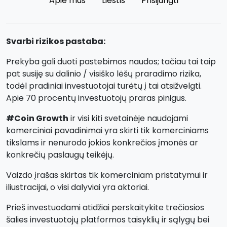
Apie mus
Liestis
Prisijungti
Svarbi rizikos pastaba:
Prekyba gali duoti pastebimos naudos; tačiau tai taip
pat susiję su dalinio / visiško lėšų praradimo rizika,
todėl pradiniai investuotojai turėtų į tai atsižvelgti.
Apie 70 procentų investuotojų praras pinigus.
#Coin Growth
ir visi kiti svetainėje naudojami
komerciniai pavadinimai yra skirti tik komerciniams
tikslams ir nenurodo jokios konkrečios įmonės ar
konkrečių paslaugų teikėjų.
Vaizdo įrašas skirtas tik komerciniam pristatymui ir
iliustracijai, o visi dalyviai yra aktoriai.
Prieš investuodami atidžiai perskaitykite trečiosios
šalies investuotojų platformos taisyklių ir sąlygų bei