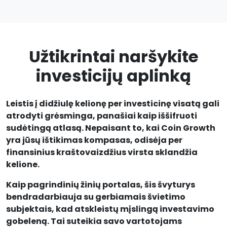
Užtikrintai naršykite
investicijų aplinką
Leistis į didžiulę kelionę per investicinę visatą gali
atrodyti grėsminga, panašiai kaip iššifruoti
sudėtingą atlasą. Nepaisant to, kai Coin Growth
yra jūsų ištikimas kompasas, odisėja per
finansinius kraštovaizdžius virsta sklandžia
kelione.
Kaip pagrindinių žinių portalas, šis švyturys
bendradarbiauja su gerbiamais švietimo
subjektais, kad atskleistų mįslingą investavimo
gobeleną. Tai suteikia savo vartotojams