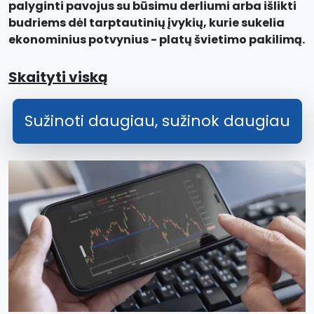
palyginti pavojus su būsimu derliumi arba išlikti
budriems dėl tarptautinių įvykių, kurie sukelia
ekonominius potvynius - platų švietimo pakilimą.
Skaityti viską
Sužinoti daugiau, sužinok daugiau