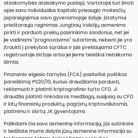
atsakomybės atsisakymo puslapį. Vartotojai turi žinoti
apie savo individualius kapitalo prieaugio mokesčių
įsipareigojimus savo gyvenamojoje šalyje. Įstatymui
prieštarauja raginimas Jungtinių Valstijų asmenims
pirkti ir parduoti prekių pasirinkimo sandorius, net jei
jie vadinami "prognozavimo" sutartimis, nebent jie yra
įtraukti į prekybos sąrašus ir jais prekiaujama CFTC
registruotoje biržoje arba jei jiems teisiškai netaikoma
išimtis.
Finansinio elgesio tarnyba (FCA) paskelbė politikos
pareiškimą PS20/10, kuriuo draudžiama parduoti,
reklamuoti ir platinti kriptografinio turto CFD. Ji
draudžia platinti rinkodaros medžiagą, susijusią su CFD
ir kitų finansinių produktų, pagrįstų kriptovaliutomis,
platinimu ir skirtą JK gyventojams
Palikdami čia savo asmeninę informaciją, jūs sutinkate
ir leidžiate mums dalytis jūsų asmenine informacija su