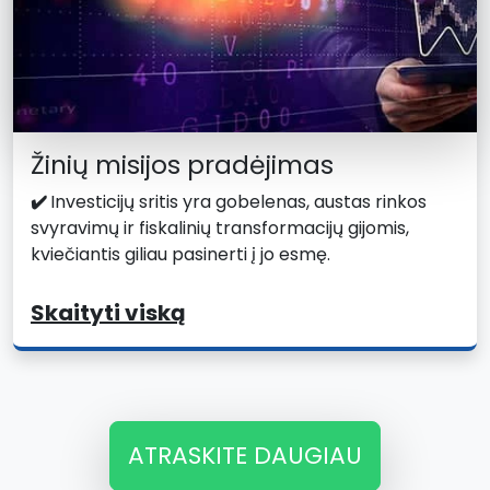
Žinių misijos pradėjimas
✔️
Investicijų sritis yra gobelenas, austas rinkos
svyravimų ir fiskalinių transformacijų gijomis,
kviečiantis giliau pasinerti į jo esmę.
Skaityti viską
ATRASKITE DAUGIAU