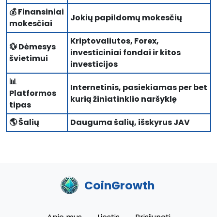
💰 Finansiniai
Jokių papildomų mokesčių
mokesčiai
Kriptovaliutos, Forex,
💱 Dėmesys
investiciniai fondai ir kitos
švietimui
investicijos
📊
Internetinis, pasiekiamas per bet
Platformos
kurią žiniatinklio naršyklę
tipas
🌎 Šalių
Dauguma šalių, išskyrus JAV
CoinGrowth