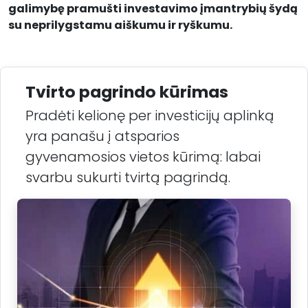
galimybę pramušti investavimo įmantrybių šydą
su neprilygstamu aiškumu ir ryškumu.
Tvirto pagrindo kūrimas
Pradėti kelionę per investicijų aplinką
yra panašu į atsparios
gyvenamosios vietos kūrimą: labai
svarbu sukurti tvirtą pagrindą.