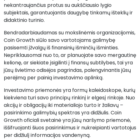
nekantraujančius protus su aukščiausio lygio
subjektais, garantuojantis daugybę tinkamų išteklių ir
didaktinio turinio.
Bendradarbiaudamas su mokslinėmis organizacijomis,
Coin Growth siūlo savo vartotojams galimybę
pasisemti įžvalgų iš finansinių išminčių išminties.
Nepriklausomai nuo to, ar planuojate savo mergautinę
kelionę, ar siekiate įsigilinti į finansų subtilybes, tai yra
jūsų švietimo odisėjos pagrindas, palengvinantis jūsų
perėjimą per painią investavimo aplinką.
Investavimo priemonės yra formų kaleidoskope, kurių
kiekviena turi savo principų rinkinį ir elgesį rinkoje. Nuo
akcijų ir obligacijų iki materialiojo turto ir žaliavų –
pasirinkimo galimybių spektras yra didžiulis. Coin
Growth oficiali svetainė yra jūsų naršymo priemonė,
iššifruojanti šiuos pasirinkimus ir nukreipianti vartotojus
per didžiulį informacijos vandenyną.