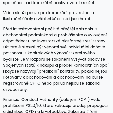
společnost ani konkrétní poskytovatele služeb.
Video slouží pouze pro komerční prezentaci a
ilustrační účely a všichni účastníci jsou herci.
Před investováním si pečlivě přečtěte stránku s
obchodními podmínkami a prohlášením o vyloučení
odpovědnosti na investorské platformě třetí strany.
Uživatelé si musí být vědomi své individuální daňové
povinnosti z kapitálových výnosů v zemi svého
bydliště. Je v rozporu se zákonem vyzývat osoby ze
Spojených států k nákupu a prodeji komoditních opcí,
i když se nazývají "predikční" kontrakty, pokud nejsou
kótovány k obchodování a obchodovány na burze
registrované CFTC nebo pokud nejsou ze zákona
osvobozeny.
Financial Conduct Authority (dále jen "FCA") vydal
prohlášení PS20/10, které zakazuje prodej, propagaci
a distribuci CFD na kryptoaktiva. Zakazuje šíření