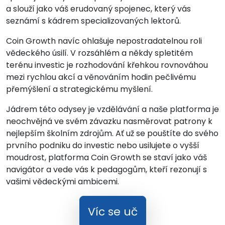
a slouží jako váš erudovaný spojenec, který vás
seznámí s kádrem specializovaných lektorů.
Coin Growth navíc ohlašuje nepostradatelnou roli
vědeckého úsilí. V rozsáhlém a někdy spletitém
terénu investic je rozhodování křehkou rovnováhou
mezi rychlou akcí a věnováním hodin pečlivému
přemýšlení a strategickému myšlení.
Jádrem této odysey je vzdělávání a naše platforma je
neochvějná ve svém závazku nasměrovat patrony k
nejlepším školním zdrojům. Ať už se pouštíte do svého
prvního podniku do investic nebo usilujete o vyšší
moudrost, platforma Coin Growth se staví jako váš
navigátor a vede vás k pedagogům, kteří rezonují s
vašimi vědeckými ambicemi.
Víc se uč