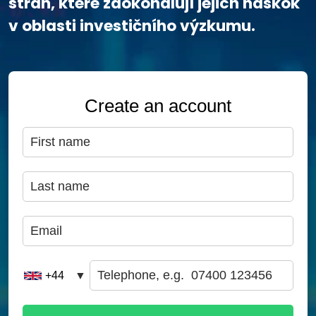
stran, které zdokonalují jejich náskok
v oblasti investičního výzkumu.