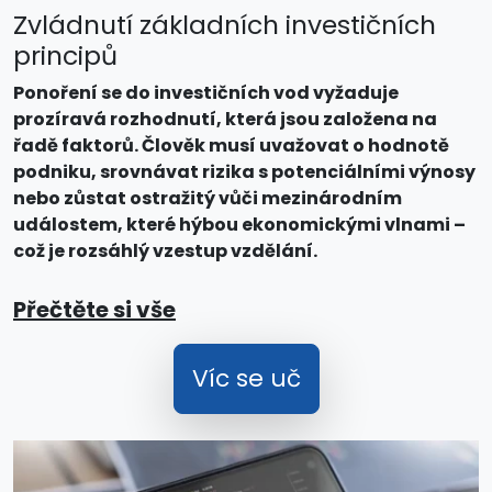
Zvládnutí základních investičních
principů
Ponoření se do investičních vod vyžaduje
prozíravá rozhodnutí, která jsou založena na
řadě faktorů. Člověk musí uvažovat o hodnotě
podniku, srovnávat rizika s potenciálními výnosy
nebo zůstat ostražitý vůči mezinárodním
událostem, které hýbou ekonomickými vlnami –
což je rozsáhlý vzestup vzdělání.
Přečtěte si vše
Víc se uč