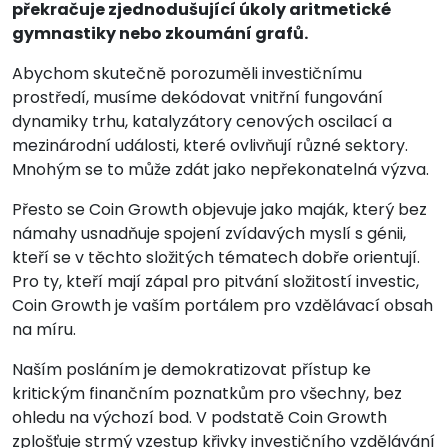
překračuje zjednodušující úkoly aritmetické
gymnastiky nebo zkoumání grafů.
Abychom skutečně porozuměli investičnímu
prostředí, musíme dekódovat vnitřní fungování
dynamiky trhu, katalyzátory cenových oscilací a
mezinárodní události, které ovlivňují různé sektory.
Mnohým se to může zdát jako nepřekonatelná výzva.
Přesto se Coin Growth objevuje jako maják, který bez
námahy usnadňuje spojení zvídavých myslí s génii,
kteří se v těchto složitých tématech dobře orientují.
Pro ty, kteří mají zápal pro pitvání složitostí investic,
Coin Growth je vaším portálem pro vzdělávací obsah
na míru.
Naším posláním je demokratizovat přístup ke
kritickým finančním poznatkům pro všechny, bez
ohledu na výchozí bod. V podstatě Coin Growth
zplošťuje strmý vzestup křivky investičního vzdělávání