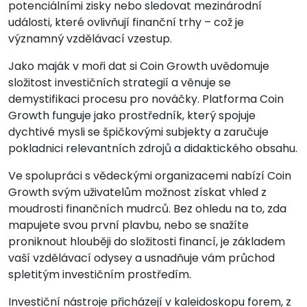
potenciálními zisky nebo sledovat mezinárodní
události, které ovlivňují finanční trhy – což je
významný vzdělávací vzestup.
Jako maják v moři dat si Coin Growth uvědomuje
složitost investičních strategií a věnuje se
demystifikaci procesu pro nováčky. Platforma Coin
Growth funguje jako prostředník, který spojuje
dychtivé mysli se špičkovými subjekty a zaručuje
pokladnici relevantních zdrojů a didaktického obsahu.
Ve spolupráci s vědeckými organizacemi nabízí Coin
Growth svým uživatelům možnost získat vhled z
moudrosti finančních mudrců. Bez ohledu na to, zda
mapujete svou první plavbu, nebo se snažíte
proniknout hlouběji do složitosti financí, je základem
vaší vzdělávací odysey a usnadňuje vám průchod
spletitým investičním prostředím.
Investiční nástroje přicházejí v kaleidoskopu forem, z