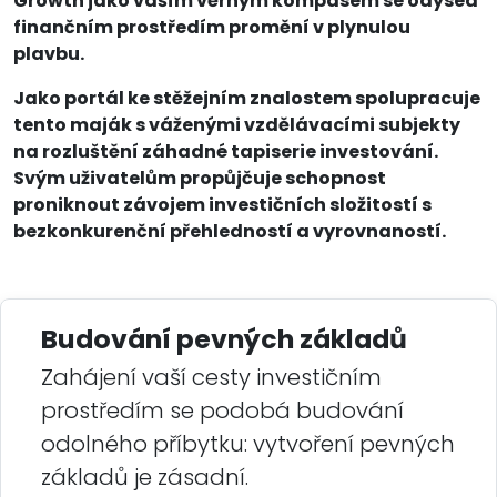
Growth jako vaším věrným kompasem se odysea
finančním prostředím promění v plynulou
plavbu.
Jako portál ke stěžejním znalostem spolupracuje
tento maják s váženými vzdělávacími subjekty
na rozluštění záhadné tapiserie investování.
Svým uživatelům propůjčuje schopnost
proniknout závojem investičních složitostí s
bezkonkurenční přehledností a vyrovnaností.
Budování pevných základů
Zahájení vaší cesty investičním
prostředím se podobá budování
odolného příbytku: vytvoření pevných
základů je zásadní.