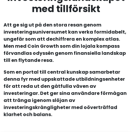
med tillförsikt
Att ge sig ut på den stora resan genom
investeringsuniversumet kan verka formidabelt,
ungefär som att dechiffrera en komplex atlas.
Men med Coin Growth som din lojala kompass
förvandlas odyssén genom finansiella landskap
till en flytande resa.
Som en portal till central kunskap samarbetar
denna fyr med uppskattade utbildningsenheter
för att reda ut den gåtfulla väven av
investeringar. Det ger sina användare förmågan
att tränga igenom slöjan av
investeringskrångligheter med oöverträffad
klarhet och balans.