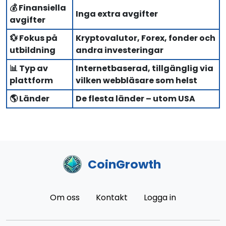
💰 Finansiella
Inga extra avgifter
avgifter
💱 Fokus på
Kryptovalutor, Forex, fonder och
utbildning
andra investeringar
📊 Typ av
Internetbaserad, tillgänglig via
plattform
vilken webbläsare som helst
🌎 Länder
De flesta länder – utom USA
CoinGrowth
Om oss
Kontakt
Logga in