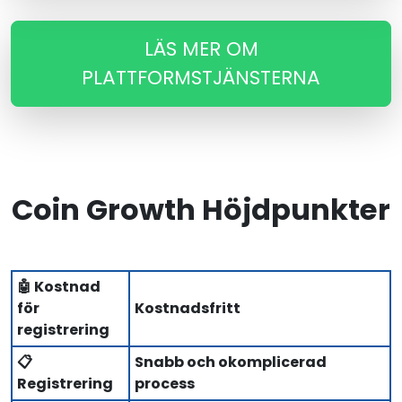
LÄS MER OM
PLATTFORMSTJÄNSTERNA
Coin Growth Höjdpunkter
🤖 Kostnad
för
Kostnadsfritt
registrering
📋
Snabb och okomplicerad
Registrering
process