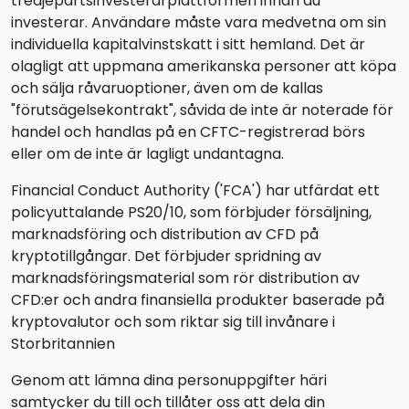
tredjepartsinvesterarplattformen innan du
investerar. Användare måste vara medvetna om sin
individuella kapitalvinstskatt i sitt hemland. Det är
olagligt att uppmana amerikanska personer att köpa
och sälja råvaruoptioner, även om de kallas
"förutsägelsekontrakt", såvida de inte är noterade för
handel och handlas på en CFTC-registrerad börs
eller om de inte är lagligt undantagna.
Financial Conduct Authority ('FCA') har utfärdat ett
policyuttalande PS20/10, som förbjuder försäljning,
marknadsföring och distribution av CFD på
kryptotillgångar. Det förbjuder spridning av
marknadsföringsmaterial som rör distribution av
CFD:er och andra finansiella produkter baserade på
kryptovalutor och som riktar sig till invånare i
Storbritannien
Genom att lämna dina personuppgifter häri
samtycker du till och tillåter oss att dela din