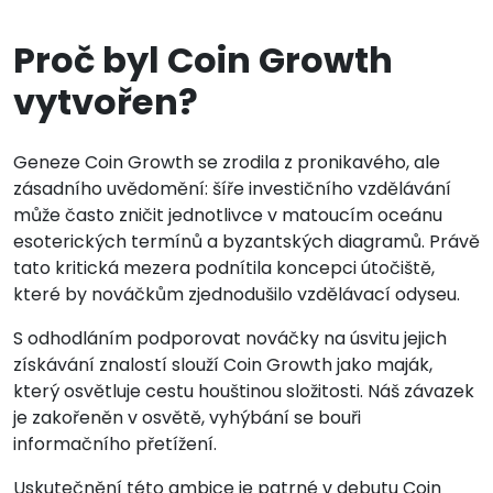
Proč byl Coin Growth
vytvořen?
Geneze Coin Growth se zrodila z pronikavého, ale
zásadního uvědomění: šíře investičního vzdělávání
může často zničit jednotlivce v matoucím oceánu
esoterických termínů a byzantských diagramů. Právě
tato kritická mezera podnítila koncepci útočiště,
které by nováčkům zjednodušilo vzdělávací odyseu.
S odhodláním podporovat nováčky na úsvitu jejich
získávání znalostí slouží Coin Growth jako maják,
který osvětluje cestu houštinou složitosti. Náš závazek
je zakořeněn v osvětě, vyhýbání se bouři
informačního přetížení.
Uskutečnění této ambice je patrné v debutu Coin