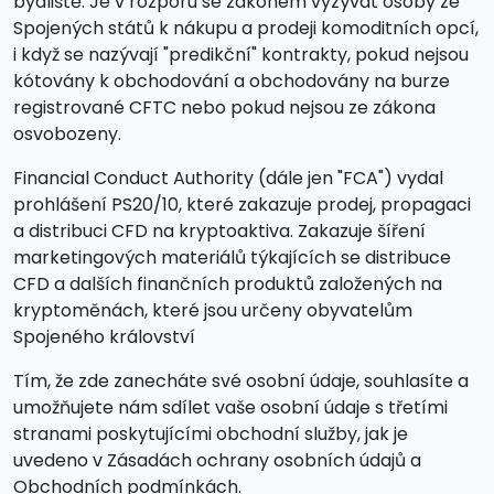
bydliště. Je v rozporu se zákonem vyzývat osoby ze
Spojených států k nákupu a prodeji komoditních opcí,
i když se nazývají "predikční" kontrakty, pokud nejsou
kótovány k obchodování a obchodovány na burze
registrované CFTC nebo pokud nejsou ze zákona
osvobozeny.
Financial Conduct Authority (dále jen "FCA") vydal
prohlášení PS20/10, které zakazuje prodej, propagaci
a distribuci CFD na kryptoaktiva. Zakazuje šíření
marketingových materiálů týkajících se distribuce
CFD a dalších finančních produktů založených na
kryptoměnách, které jsou určeny obyvatelům
Spojeného království
Tím, že zde zanecháte své osobní údaje, souhlasíte a
umožňujete nám sdílet vaše osobní údaje s třetími
stranami poskytujícími obchodní služby, jak je
uvedeno v Zásadách ochrany osobních údajů a
Obchodních podmínkách.