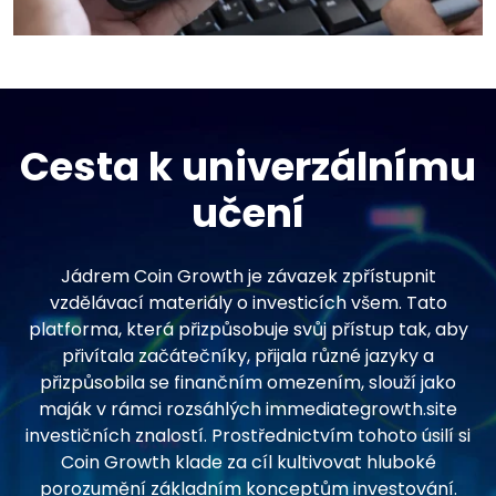
Cesta k univerzálnímu
učení
Jádrem Coin Growth je závazek zpřístupnit
vzdělávací materiály o investicích všem. Tato
platforma, která přizpůsobuje svůj přístup tak, aby
přivítala začátečníky, přijala různé jazyky a
přizpůsobila se finančním omezením, slouží jako
maják v rámci rozsáhlých immediategrowth.site
investičních znalostí. Prostřednictvím tohoto úsilí si
Coin Growth klade za cíl kultivovat hluboké
porozumění základním konceptům investování.