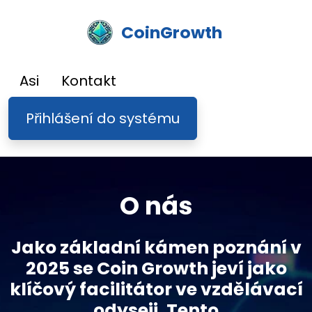
CoinGrowth
Asi
Kontakt
Přihlášení do systému
O nás
Jako základní kámen poznání v
2025 se Coin Growth jeví jako
klíčový facilitátor ve vzdělávací
odyseji. Tento