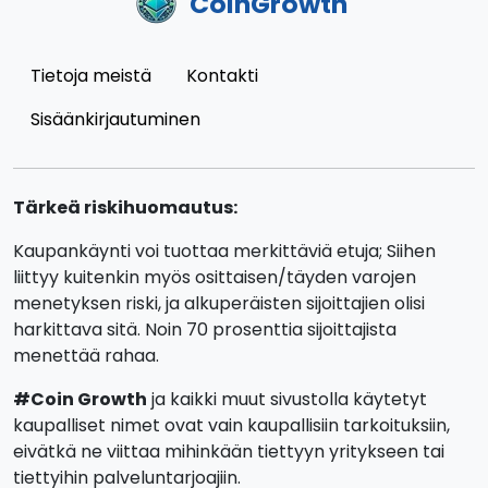
CoinGrowth
Tietoja meistä
Kontakti
Sisäänkirjautuminen
Tärkeä riskihuomautus:
Kaupankäynti voi tuottaa merkittäviä etuja; Siihen
liittyy kuitenkin myös osittaisen/täyden varojen
menetyksen riski, ja alkuperäisten sijoittajien olisi
harkittava sitä. Noin 70 prosenttia sijoittajista
menettää rahaa.
#Coin Growth
ja kaikki muut sivustolla käytetyt
kaupalliset nimet ovat vain kaupallisiin tarkoituksiin,
eivätkä ne viittaa mihinkään tiettyyn yritykseen tai
tiettyihin palveluntarjoajiin.