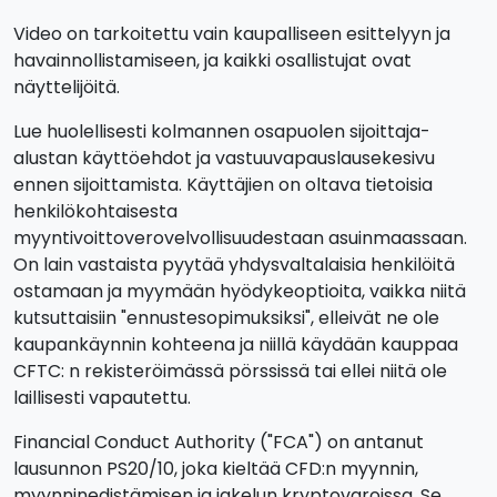
Video on tarkoitettu vain kaupalliseen esittelyyn ja
havainnollistamiseen, ja kaikki osallistujat ovat
näyttelijöitä.
Lue huolellisesti kolmannen osapuolen sijoittaja-
alustan käyttöehdot ja vastuuvapauslausekesivu
ennen sijoittamista. Käyttäjien on oltava tietoisia
henkilökohtaisesta
myyntivoittoverovelvollisuudestaan asuinmaassaan.
On lain vastaista pyytää yhdysvaltalaisia henkilöitä
ostamaan ja myymään hyödykeoptioita, vaikka niitä
kutsuttaisiin "ennustesopimuksiksi", elleivät ne ole
kaupankäynnin kohteena ja niillä käydään kauppaa
CFTC: n rekisteröimässä pörssissä tai ellei niitä ole
laillisesti vapautettu.
Financial Conduct Authority ("FCA") on antanut
lausunnon PS20/10, joka kieltää CFD:n myynnin,
myynninedistämisen ja jakelun kryptovaroissa. Se