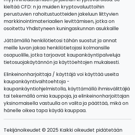
kieltää CFD: n ja muiden kryptovaluuttoihin
perustuvien rahoitustuotteiden jakeluun liittyvien
markkinointimateriaalien levittämisen, jotka on
osoitettu Yhdistyneen kuningaskunnan asukkaille
Jättämällä henkilötietosi tähän suostut ja annat
meille luvan jakaa henkilötietojasi kolmansille
osapuolille, jotka tarjoavat kaupankäyntipalveluja
tietosuojakäytännön ja käyttöehtojen mukaisesti.
Elinkeinonharjoittaja / käyttäjä voi käyttää useita
kaupankäyntivaihtoehtoja -
kaupankäyntiohjelmistolla, käyttämällä ihmisvälittäjiä
tai tekemällä omia kauppoja, ja elinkeinonharjoittajan
yksinomaisella vastuulla on valita ja päättää, mikä on
hänelle oikea tapa käydä kauppaa.
Tekijänoikeudet © 2025 Kaikki oikeudet pidätetään