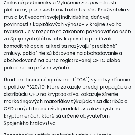
Zmluvné podmienky a Vylúčenie zodpovednosti
platformy pre investorov tretích strán. Používatelia si
musia byť vedomí svojej individuálnej daňovej
povinnosti z kapitálových výnosov v krajine svojho
bydliska. Je v rozpore so zákonom požadovať od osôb
zo Spojených štátov, aby kupovali a predávali
komoditné opcie, aj keď sa nazývajú "predikčné"
zmluvy, pokiaľ nie sú kótované na obchodovanie a
obchodované na burze registrovanej CFTC alebo
pokiaľ nie sú právne vyňaté.
Úrad pre finančné správanie ("FCA") vydal vyhlásenie
o politike PS20/10, ktoré zakazuje predaj, propagáciu a
distribúciu CFD na kryptoaktíva. Zakazuje šírenie
marketingových materiálov týkajúcich sa distribúcie
CFD a iných finančných produktov založených na
kryptomenách, ktoré sú určené obyvateľom
Spojeného kráľovstva