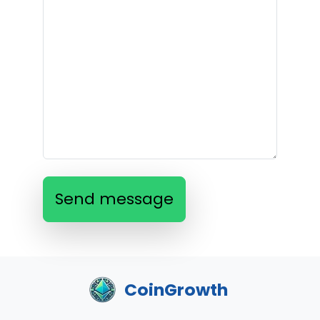
Send message
CoinGrowth